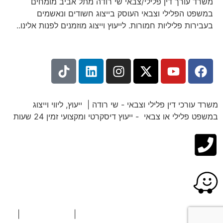
משרד עורך דין פלילי/צבאי שי רודה מתל אביב מומחים
במשפט הפלילי וצבאי העוסק בייצוג חשודים ונאשמים
בעבירות פליליות חמורות. לייעוץ וייצוג מוזמנים לפנות אלינו..
משרד עורכי דין פלילי וצבאי - שי רודה | ייעוץ, ליווי וייצוג
במשפט פלילי או צבאי - ייעוץ דיסקרטי ומקצועי זמין 24 שעות
כל הזכויות שמורות © משרד עו"ד שי רודה
|
הצהרת נגישות
|