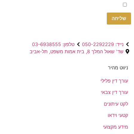
Please
אני מאשר.ת את
מדיניות הפרטיות
באתר
leave
this
field
empty.
נייד: 050-2292229
טלפון: 03-6938555
שד' שאול המלך 8, בית אמות משפט, תל-אביב
ניווט מהיר
עורך דין פלילי
עורך דין צבאי
לקט עיתונים
קטעי וידאו
מידע מקצועי