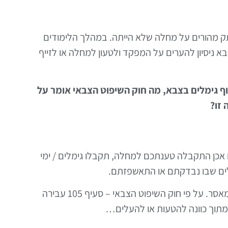
ק מהורים על מחלה שלא הייתה. במהלך הלימודים
 ניסיון להערים על המפקד ולטעון למחלה או לזייף
ף גימלים בצבא, מה חוק השיפוט הצבאי אומר על
 זו?
כן התקבלה טענתכם למחלה, תקבלו גימלים / ימי
לים שבו נבדקתם או התאשפזתם.
זיוף של מסמך זה המכונה "גימל" עשוי להוביל לקנסות ולעונשי מאסר. על פי חוק השיפוט הצבאי – סעיף 105 עבירה
תוך כוונה להטעות או להעלים…