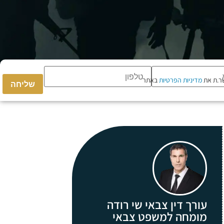
ר.ת את
מדיניות הפרטיות
באתר
Please
leave
this
field
empty.
עורך דין צבאי שי רודה
מומחה למשפט צבאי