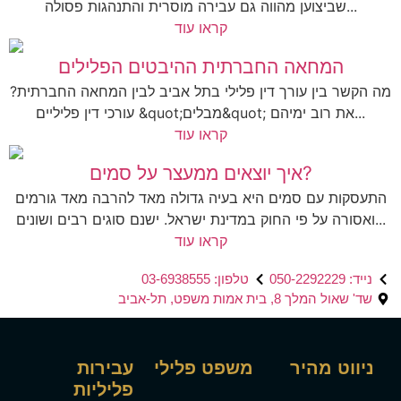
שביצוען מהווה גם עבירה מוסרית והתנהגות פסולה...
קראו עוד
המחאה החברתית ההיבטים הפלילים
מה הקשר בין עורך דין פלילי בתל אביב לבין המחאה החברתית?
עורכי דין פליליים &quot;מבלים&quot; את רוב ימיהם...
קראו עוד
איך יוצאים ממעצר על סמים?
התעסקות עם סמים היא בעיה גדולה מאד להרבה מאד גורמים
ואסורה על פי החוק במדינת ישראל. ישנם סוגים רבים ושונים...
קראו עוד
נייד: 050-2292229
טלפון: 03-6938555
שד' שאול המלך 8, בית אמות משפט, תל-אביב
ניווט מהיר
משפט פלילי
עבירות
פליליות