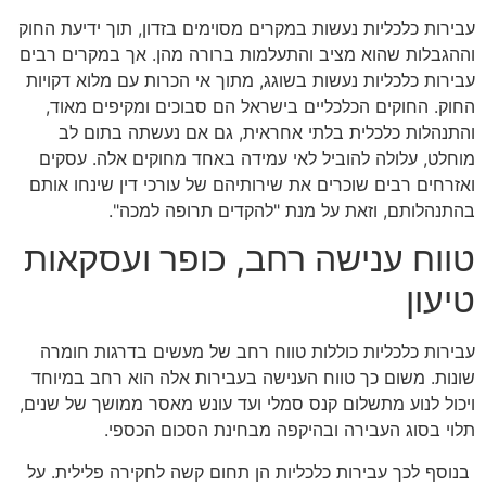
עבירות כלכליות נעשות במקרים מסוימים בזדון, תוך ידיעת החוק
וההגבלות שהוא מציב והתעלמות ברורה מהן. אך במקרים רבים
עבירות כלכליות נעשות בשוגג, מתוך אי הכרות עם מלוא דקויות
החוק. החוקים הכלכליים בישראל הם סבוכים ומקיפים מאוד,
והתנהלות כלכלית בלתי אחראית, גם אם נעשתה בתום לב
מוחלט, עלולה להוביל לאי עמידה באחד מחוקים אלה. עסקים
ואזרחים רבים שוכרים את שירותיהם של עורכי דין שינחו אותם
בהתנהלותם, וזאת על מנת "להקדים תרופה למכה".
טווח ענישה רחב, כופר ועסקאות
טיעון
עבירות כלכליות כוללות טווח רחב של מעשים בדרגות חומרה
שונות. משום כך טווח הענישה בעבירות אלה הוא רחב במיוחד
ויכול לנוע מתשלום קנס סמלי ועד עונש מאסר ממושך של שנים,
תלוי בסוג העבירה ובהיקפה מבחינת הסכום הכספי.
בנוסף לכך עבירות כלכליות הן תחום קשה לחקירה פלילית. על