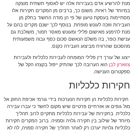
מנת להרשיע אדם בעבירות אלה יש לאסוף תשתית מוצקה
במיוחד של ראיות. משום כך, ברבים מן המקרים חקירות אלו
מסתיימות בעסקת טיעון של פי הן מודה החשוד בחלק מן
העבירות וזוכה לעונש מופחת. בנוסף לכך ישנם מקרים בהם על
מנת להימנע מאישום פלילי ומעונש מאסר חמור, משולבת גם
ענישת כופר, בה משלם הנאשם סכום כסף גבוה משמעותית
מהסכום שהרוויח מביצוע העבירה כקנס.
ייצוג של עורך דין פלילי המומחה לעבירות כלכליות ולעבירות
צווארון לבן
הוא הערובה לכך שהתיק ייפול בקצהו הקל של
ספקטרום הענישה.
חקירות כלכליות
חקירות כלכליות הן חקירות הנערכות בידי גורמי אכיפת החוק אל
מול גופים או אזרחיים פרטיים שיש מקום לחשד כי עברו עבירה
כלכלית. בחקירות של עבירות כלכליות מתקיים לרוב תהליך
מיוחד של שילוב בין חקירה גלויה וסמויה. ברוב המקרים חקירות
כלכליות גלויות יערכו רק לאחר תהליך של חקירה סמויה, לה לא