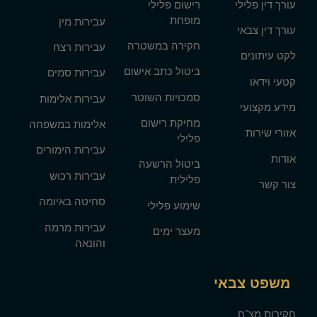
עורך דין פלילי
רישום פלילי
מופחת
עבירות מין
עורך דין צבאי
חקירה במשטרה
עבירות רצח
לקט עיתונים
ביטול כתב אישום
עבירות סמים
קטעי וידאו
סמכויות השוטר
עבירות אלימות
מידע מקצועי
מחיקת רישום
אלימות במשפחה
אזורי שירות
פלילי
עבירות הימורים
אודות
ביטול הרשעה
עבירות רכוש
פלילית
צור קשר
סחיטה באיומה
שימוע פלילי
עבירות מרמה
מעצר ימים
והונאה
משפט צבאי
חקירות מצ"ח