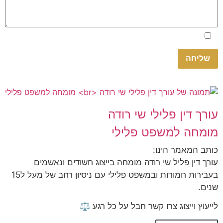
Please
אני מאשר.ת את
מדיניות הפרטיות
באתר
leave
this
field
empty.
עורך דין פלילי שי רודה
מומחה למשפט פלילי
כותב המאמר הינו:
עורך דין פליל שי רודה מומחה בייצוג חשודים ונאשמים
בעבירות חמורות ובמשפט פלילי עם ניסיון רחב של מעל ל15
שנים.
לייעוץ וייצוג צרו קשר חבל על כל רגע ⚖️