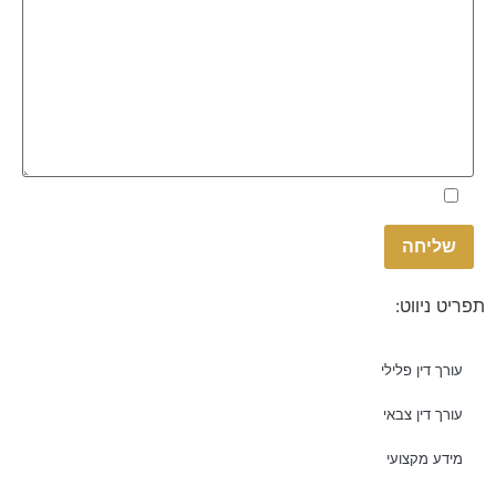
Please
אני מאשר.ת את
מדיניות הפרטיות
באתר
leave
this
field
empty.
תפריט ניווט:
עורך דין פלילי
עורך דין צבאי
מידע מקצועי