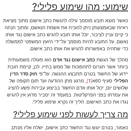
שימוע: מהו שימוע פלילי?
כאשר מוצא תובע מוסמך עילה להגשת כתב אישום מתוך מציאת
ראיות שבאמצעותן ניתן להוכיח את אשמת הנאשם, ומתוך הנחה
כי קיים עניין לציבור, יוכל אותו תובע להגיש כתב אישום נגד אותו
נאשם. על התובע להיות מוסמך על־ידי היועץ המשפטי לממשלה
כדי שתהיה באפשרותו להגיש את אותו כתב אישום.
מהלך של הגשת
כתב אישום נגד אדם
הוא פעולה משמעותית
ביותר אשר תגרום לתהפוכות של ממש בחייו. לכן, קיימת חובת
יידוע של החשוד בטרם תתבצע ההגשה. על־פי
חוק סדר הדין
הפלילי
סעיף 60א
[
1
]
, מרגע מתן ההודעה ועד תום תקופה של
שלושים יום, יכול אותו אדם החשוד בביצוע עבירות פשע להציג
את עמדתו בפני הפרקליטות. במעמד זה יסביר מדוע אין להגיש
נגדו את כתב האישום. הליך זה נקרא שימוע פלילי.
מה צריך לעשות לפני שימוע פלילי?
כאמור, בטרם יוגש נגד החשוד כתב אישום, ישלח אליו מכתב