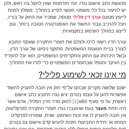
מהגשת כתב אישום נגדו. זוהי הזדמנות שאין להקל בה ראש, ולכן
יש להיעזר בכל כלי משפטי העשוי לסייע בתהליך. מומלץ לפנות
לייעוץ מטעם
עורך דין פלילי
מנוסה, שמכיר את החוק על בוריו,
ויוכל להרכיב עבור החשוד את האסטרטגיה הטובה ביותר, וגם
לייצגו במהלך השימוע במקצועיות.
עורך הדין רשאי לרכז ולצלם את חומרי החקירה שאסף התובע
לצורך בניית הטענות המשפטיות. מתוקף ניסיונו של עורך הדין,
ובשל היכרותו עם החוק והתקדימים המשפטיים, הוא יוכל להפריד
בין העיקר והטפל שבחומרים המשפטיים כדי לזרז את התהליך.
מי אינו זכאי לשימוע פלילי?
ישנם שלושה מקרים שבהם על־פי חוק אין חובה להעניק לחשוד
אפשרות להגן על עצמו בטרם יגיש נגדו התובע כתב אישום.
ראשית, על פי סעיף 60א
[2]
לחוק סדר הדין הפלילי, אדם אשר
היה תחת
מעצר
בעת שהועברו נגדו חומרי החקירה לפרקליטות,
אין חובה להעניק לו את זכות השימוע. שנית, שמורה לפרקליט
המחוז או יחידת התביעות הזכות להגיש קדם אישום גם בטרם