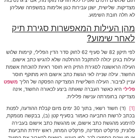
תום שלושים הימים ואפילו ללא הודעה מוקדמת, אם יציגו נסיבות
מצדיקות. שלישית, ישנן עבירות כגון אלימות במשפחה שעליהן
לא חלה חובת השימוע.
מהן העילות המאפשרות סגירת תיק
לאחר שימוע?
לפי תיקון 82 של סעיף 62 לחוק סדר הדין הפלילי, קיימות שלוש
עילות בגינן יכולה להתקבל ההחלטה שלא להגיש כתב אישום.
העילה הראשונה לסגירת התיק היא חוסר ראיות להוכחת אשמת
החשוד. עילה שנייה לאי הגשת כתב אישום היא מתוקף חוסר
עניין לציבור. העילה השלישית המצדיקה הפסקה של הליך
משפט
פלילי
היא כאשר העברה שאותה ביצע לכאורה החשוד, אינה
מצדיקה בחומרתה ענישה פלילית.
[1]
(ד) חשוד רשאי, בתוך 30 ימים מיום קבלת ההודעה, לפנות
בכתב לרשות התביעה כאמור בסעיף קטן (ב), בבקשה מנומקת,
להימנע מהגשת כתב אישום, או מהגשת כתב אישום בעבירה
פלונית; פרקליט המדינה, פרקליט המחוז, ראש יחידת התביעות
או מי שהם הסמיכו לכך, לפי העניין, רשאים להאריך את המועד