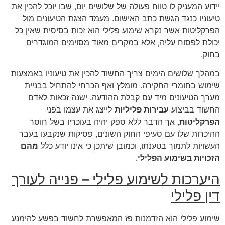
יידוע המעניק לו טווח פעולה של שלושים יום, שבו יוכל להכין את
טיעוניו כנגד הגשת כתב האישום. מעמד הצגת הטיעונים מול
הפרקליטות אשר נקרא שימוע פלילי הוא זכות בסיסית שאין כל
יכולת לפסוח עליה, אלא במקרים מאוד מסוימים המוגדרים
בחוק.
במהלך שלושים הימים צריך החשוד להכין את טיעוניו באמצעות
שימוש בחומרי החקירה. מומלץ ואף הכרחי להתחיל בבניית
מערך הטיעונים מיד עם קבלת ההודעה. ישנה זכאות לאדם
החשוד בביצוע
עבירות פליליות
לייצג את עצמו בפני
הפרקליטות
, אך הדבר ללא ספק יהיה בעוכריו בשל חוסר
ההיכרות שלו עם סעיפי החוק השונים, פסיקות שנקבעו בעבר
העשויות לתמוך בטענתו, וכמובן שיתכן כי אינו יודע כלל
מהם
הזכויות בשימוע הפלילי
.
היערכות לשימוע פלילי – פנייה לעורך
דין פלילי
שימוע פלילי הוא הזדמנות פז המאפשרת לחשוד בפשע להימנע