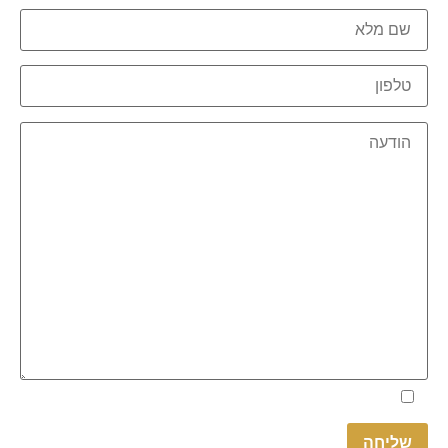
Please
אני מאשר.ת את
מדיניות הפרטיות
באתר
leave
this
field