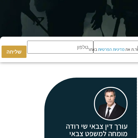
ר.ת את
מדיניות הפרטיות
באתר
Please
leave
this
field
empty.
עורך דין צבאי שי רודה
מומחה למשפט צבאי