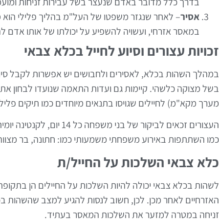
בדרך כלל מדובר באדם שנעצר בשל עבירות זניחות ומוע
אסיר
– לאחר שנגזר משפטו של העל"מ בהליך פלילי הוא מוג
במאסר אזרחי, ועשויה להשפיע על יכולתו של אותו אדם ל
זכויות עצורים וסיוע לחייל בכלא צבאי
במהלך השהות בכלא, לאסירים ולחבושים יש אפשרות לקבל סיו
בשל מצוקה כלשהי. קיימות גם ועדות התאמה שנועדו לבחון את ה
מערך מקא"מ) לחיילים שגויסו בתנאים מיוחדים כמו תיקים פליליי
כמו השתתפות באירוע משפחתי משמעותי כמו: חתונה, בר מצווה א
כלא צבאי השלכות על החייל/ת
לשהות בכלא צבאי יכולה להיות השלכות על החיילים הן בתקופ
האזרחיים לאחר מכן. לכן, חשוב לנסות להגיע למצב שהשהות בכ
זניחה במטרה למזער את השלכות המאסר בעתיד.