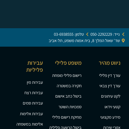
נייד: 050-2292229
טלפון: 03-6938555
שד' שאול המלך 8, בית אמות משפט, תל-אביב
ניווט מהיר
משפט פלילי
עבירות
פליליות
עורך דין פלילי
רישום פלילי מופחת
עבירות מין
עורך דין צבאי
חקירה במשטרה
עבירות רצח
לקט עיתונים
ביטול כתב אישום
עבירות סמים
קטעי וידאו
סמכויות השוטר
עבירות אלימות
מידע מקצועי
מחיקת רישום פלילי
אלימות במשפחה
אזורי שירות
ביטול הרשעה פלילית