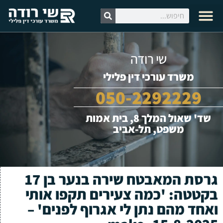
לתוכן
עצות זהב
צרו קשר
קטעי וידאו
עורך דין צבאי
עורך דין פלילי
מידע מקצועי
לקט עיתונות
שי רודה
משרד עורכי דין פלילי
050-2292229
שד' שאול המלך 8, בית אמות
משפט, תל-אביב
גרסת המאבטח שירה בנער בן 17
בקטטה: 'כמה צעירים תקפו אותי
ואחד מהם נתן לי אגרוף לפנים' –