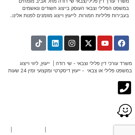
משרד עורך דין פלילי/צבאי שי רודה מתל אביב מומחים
במשפט הפלילי וצבאי העוסק בייצוג חשודים ונאשמים
בעבירות פליליות חמורות. לייעוץ וייצוג מוזמנים לפנות אלינו..
משרד עורכי דין פלילי וצבאי - שי רודה | ייעוץ, ליווי וייצוג
במשפט פלילי או צבאי - ייעוץ דיסקרטי ומקצועי זמין 24 שעות
כל הזכויות שמורות © משרד עו"ד שי רודה
|
הצהרת נגישות
|