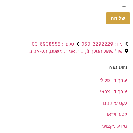
Please
אני מאשר.ת את
מדיניות הפרטיות
באתר
leave
this
field
empty.
נייד: 050-2292229
טלפון: 03-6938555
שד' שאול המלך 8, בית אמות משפט, תל-אביב
ניווט מהיר
עורך דין פלילי
עורך דין צבאי
לקט עיתונים
קטעי וידאו
מידע מקצועי