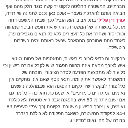
חברתיים. המשטרה החליטה לנקוט יד קשה כנגד חלק מהם ואף
הביאה אותם להארכת מעצר – אולם כאן נכנס לתמונה שי רודה,
עורך דין פלילי
בתל אביב. הוא הוביל לכך שבית המשפט דחה
את כל בקשותיה של המשטרה, הדגיש את חופש הביטוי שמהווה
זכות יסוד ושחרר את כל העצורים ללא כל תנאים מגבילים פרט
לאחד מהם שהורחק מהמאהל שפעל באותם ימים בשדרות
רוטשילד.
בהקשר זה כדאי לזכור כי ראשית, התאספות של פחות מ-50
איש לצורך מחאה אינה מהווה הפגנה שיש לקבל עבורה רישיון וכי
כל עוד לא מתבצעת הפרעה לסדר הציבורי, חובתה של
המשטרה לאפשר את קיומה. תנאי נוסף שאם אינו מתקיים אין
כלל צורך לבקש רישיון לקיום ההפגנה הוא שבמהלכה נישאים
נאומים המוגדרים כ"מדיניים" או שנערכת תהלוכה – כלומר גם
אם ישנם יותר מ-50 איש בהפגנה אבל היא סטטית ולא כוללת
נאומים, אין צורך ברישיון משטרתי לקיומה (כך עפ"י סעיפים 83
ו-84 לפקודת המשטרה, כשאגב הפקודה לא כוללת הגדרה
ברורה של מהו נאום "מדיני").