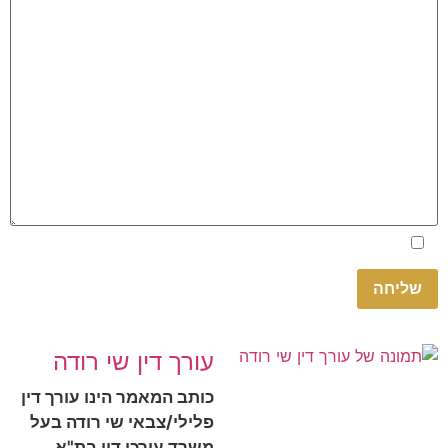
Please
אני מאשר.ת את
מדיניות הפרטיות
באתר
leave
this
field
empty.
עורך דין שי רודה
כותב המאמר הינו עורך דין
פלילי/צבאי שי רודה בעל
משרד עורכי דין בת"א