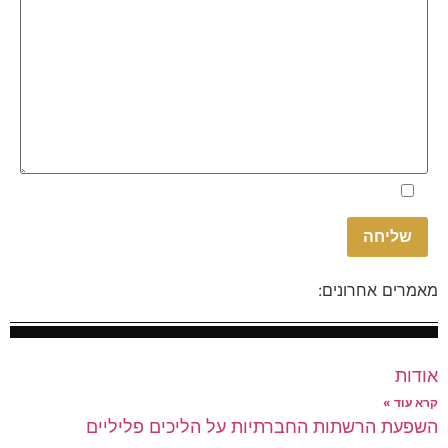
Please
אני מאשר.ת את
מדיניות הפרטיות
באתר
leave
this
field
empty.
מאמרים אחרונים:
אודות
קרא עוד »
השפעת הרשתות החברתיות על הליכים פליליים