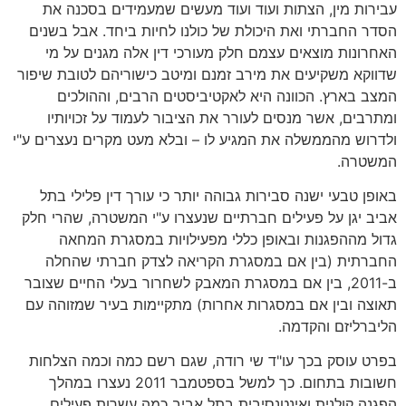
עבירות מין, הצתות ועוד ועוד מעשים שמעמידים בסכנה את
הסדר החברתי ואת היכולת של כולנו לחיות ביחד. אבל בשנים
האחרונות מוצאים עצמם חלק מעורכי דין אלה מגנים על מי
שדווקא משקיעים את מירב זמנם ומיטב כישוריהם לטובת שיפור
המצב בארץ. הכוונה היא לאקטיביסטים הרבים, וההולכים
ומתרבים, אשר מנסים לעורר את הציבור לעמוד על זכויותיו
ולדרוש מהממשלה את המגיע לו – ובלא מעט מקרים נעצרים ע"י
המשטרה.
באופן טבעי ישנה סבירות גבוהה יותר כי עורך דין פלילי בתל
אביב יגן על פעילים חברתיים שנעצרו ע"י המשטרה, שהרי חלק
גדול מההפגנות ובאופן כללי מפעילויות במסגרת המחאה
החברתית (בין אם במסגרת הקריאה לצדק חברתי שהחלה
ב-2011, בין אם במסגרת המאבק לשחרור בעלי החיים שצובר
תאוצה ובין אם במסגרות אחרות) מתקיימות בעיר שמזוהה עם
הליברליזם והקדמה.
בפרט עוסק בכך עו"ד שי רודה, שגם רשם כמה וכמה הצלחות
חשובות בתחום. כך למשל בספטמבר 2011 נעצרו במהלך
הפגנה קולנית ואינטנסיבית בתל אביב כמה עשרות פעילים