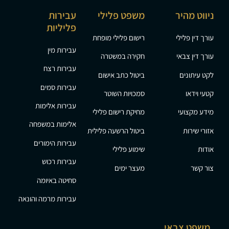
ניווט מהיר
משפט פלילי
עבירות
פליליות
עורך דין פלילי
רישום פלילי מופחת
עבירות מין
עורך דין צבאי
חקירה במשטרה
עבירות רצח
לקט עיתונים
ביטול כתב אישום
עבירות סמים
קטעי וידאו
סמכויות השוטר
עבירות אלימות
מידע מקצועי
מחיקת רישום פלילי
אלימות במשפחה
אזורי שירות
ביטול הרשעה פלילית
עבירות הימורים
אודות
שימוע פלילי
עבירות רכוש
צור קשר
מעצר ימים
סחיטה באיומה
עבירות מרמה והונאה
משפט צבאי