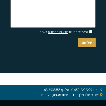
Please
אני מאשר.ת את
מדיניות הפרטיות
באתר
leave
this
field
empty.
נייד: 050-2292229
טלפון: 03-6938555
שד' שאול המלך 8, בית אמות משפט, תל-אביב