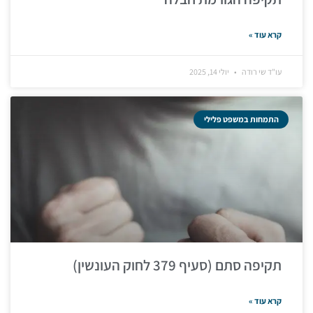
קרא עוד »
עו"ד שי רודה
יולי 14, 2025
התמחות במשפט פלילי
תקיפה סתם (סעיף 379 לחוק העונשין)
קרא עוד »