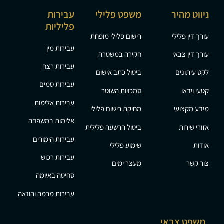
ניווט מהיר
משפט פלילי
עבירות
פליליות
עורך דין פלילי
רישום פלילי מופחת
עבירות מין
עורך דין צבאי
חקירה במשטרה
עבירות רצח
לקט עיתונים
ביטול כתב אישום
עבירות סמים
קטעי וידאו
סמכויות השוטר
עבירות אלימות
מידע מקצועי
מחיקת רישום פלילי
אלימות במשפחה
אזורי שירות
ביטול הרשעה פלילית
עבירות הימורים
אודות
שימוע פלילי
עבירות רכוש
צור קשר
מעצר ימים
סחיטה באיומה
עבירות מרמה והונאה
משפט צבאי