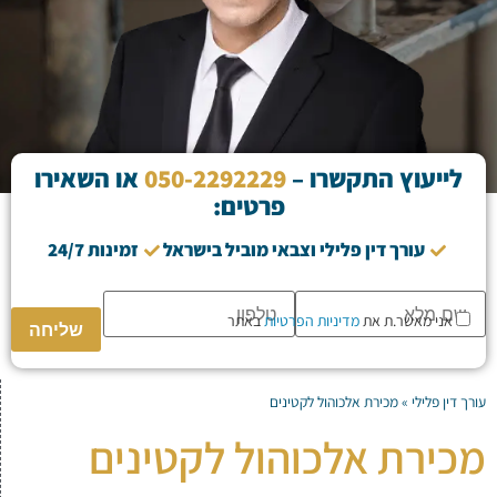
לייעוץ התקשרו –
050-2292229
או השאירו
פרטים:
עורך דין פלילי וצבאי מוביל בישראל
זמינות 24/7
אני מאשר.ת את
מדיניות הפרטיות
באתר
Please
leave
this
field
empty.
עורך דין פלילי
»
מכירת אלכוהול לקטינים
מכירת אלכוהול לקטינים