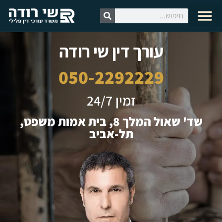
לתוכן
עצות זהב
צרו קשר
קטעי וידאו
עורך דין צבאי
עורך דין פלילי
מידע מקצועי
לקט עיתונות
עורך דין שי רודה
050-2292229
זמין 24/7
שד' שאול המלך 8, בית אמות משפט,
תל-אביב