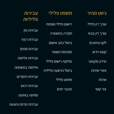
ניווט מהיר
משפט פלילי
עבירות
פליליות
עורך דין פלילי
רישום פלילי מופחת
עבירות מין
עורך דין צבאי
חקירה במשטרה
עבירות רצח
לקט עיתונים
ביטול כתב אישום
עבירות סמים
קטעי וידאו
סמכויות השוטר
עבירות אלימות
מידע מקצועי
מחיקת רישום פלילי
אלימות במשפחה
אזורי שירות
ביטול הרשעה פלילית
עבירות הימורים
אודות
שימוע פלילי
עבירות רכוש
צור קשר
מעצר ימים
סחיטה באיומה
עבירות מרמה והונאה